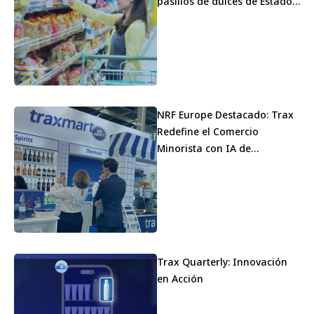
pasillos de dulces de Estados
Unidos
NRF Europe Destacado: Trax
Redefine el Comercio
Minorista con IA de
Vanguardia
Trax Quarterly: Innovación
en Acción