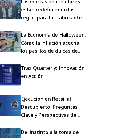
Las marcas de creadores
están redefiniendo las
reglas para los fabricantes
de CPG
La Economía de Halloween:
Cómo la inflación acecha
los pasillos de dulces de
Estados Unidos
Trax Quarterly: Innovación
en Acción
Ejecución en Retail al
Descubierto: Preguntas
Clave y Perspectivas de
Nuestro Webinar con
Mondelez
Del instinto a la toma de