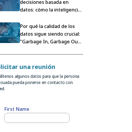
decisiones basada en
datos: cómo la inteligencia
del lineal está
transformando la
Por qué la calidad de los
ejecución en el retail
datos sigue siendo crucial:
"Garbage In, Garbage Out"
en la era del
Reconocimiento de
Imágenes (IR)
licitar una reunión
ilítenos algunos datos para que la persona
cuada pueda ponerse en contacto con
ed.