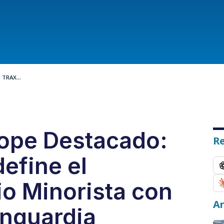
TRAX...
ope Destacado:
R
efine el
o Minorista con
Ar
anguardia