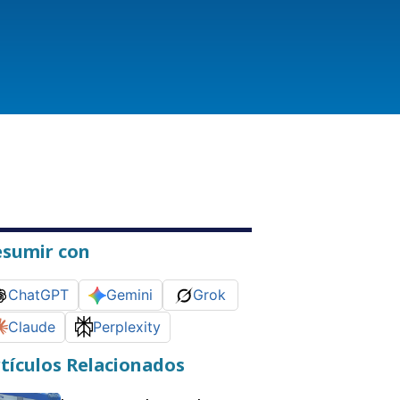
esumir con
ChatGPT
Gemini
Grok
Claude
Perplexity
tículos Relacionados