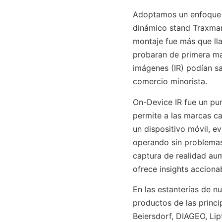
Adoptamos un enfoque e
dinámico stand Traxmar
montaje fue más que ll
probaran de primera m
imágenes (IR) podían sa
comercio minorista.
On-Device IR fue un pun
permite a las marcas ca
un dispositivo móvil, e
operando sin problemas
captura de realidad aum
ofrece insights acciona
En
las estanterías de n
productos de las princ
Beiersdorf, DIAGEO, Lip