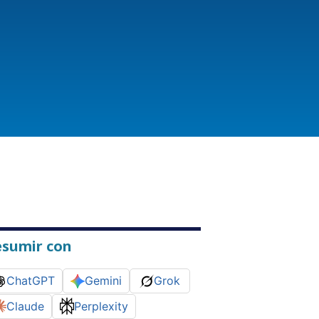
esumir con
ChatGPT
Gemini
Grok
Claude
Perplexity