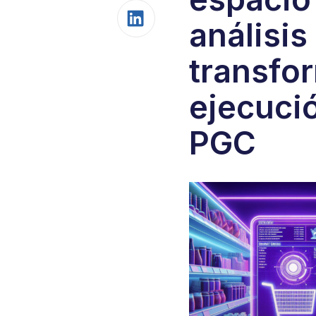
análisis
transfo
ejecuci
PGC