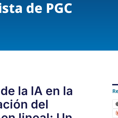
ista de PGC
de la IA en la
R
ación del
en lineal: Un