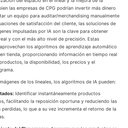
ización del espacio en el lineal y la mejora de la
 bien las empresas de CPG podrían invertir más dinero
ratar un equipo para auditar/merchandising manualmente
aciones de satisfacción del cliente, las soluciones de
enes impulsadas por IA son la clave para obtener
eal y con el más alto nivel de precisión. Estas
aprovechan los algoritmos de aprendizaje automático
 en tienda, proporcionando información en tiempo real
roductos, la disponibilidad, los precios y el
grama.
imágenes de los lineales, los algoritmos de IA pueden:
otados:
Identificar instantáneamente productos
, facilitando la reposición oportuna y reduciendo las
perdidas, lo que a su vez incrementa el retorno de la
as.