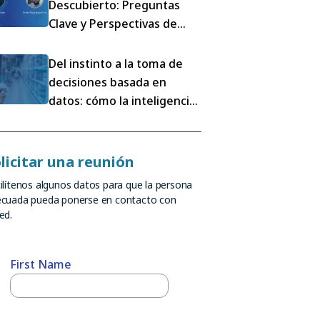
Descubierto: Preguntas
Clave y Perspectivas de
Nuestro Webinar con
Mondelez
Del instinto a la toma de
decisiones basada en
datos: cómo la inteligencia
del lineal está
transformando la
ejecución en el retail
licitar una reunión
ilítenos algunos datos para que la persona
cuada pueda ponerse en contacto con
ed.