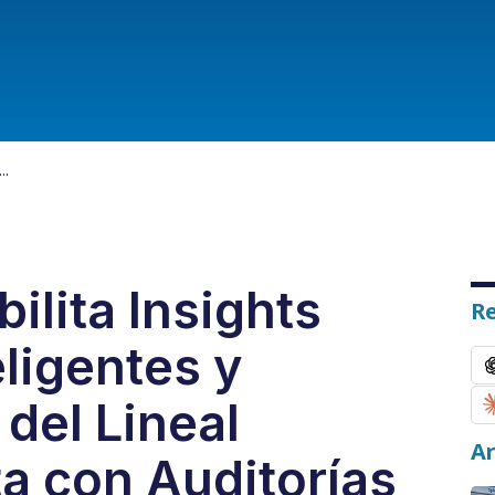
..
bilita Insights
R
ligentes y
del Lineal
Ar
a con Auditorías