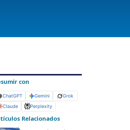
esumir con
ChatGPT
Gemini
Grok
Claude
Perplexity
tículos Relacionados