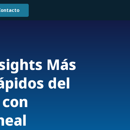
Contacto
nsights Más
ápidos del
 con
neal