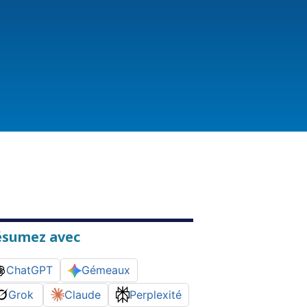
ésumez avec
ChatGPT
Gémeaux
Grok
Claude
Perplexité