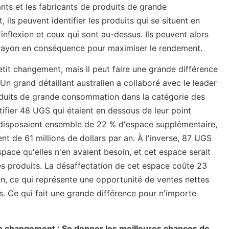
ants et les fabricants de produits de grande
ils peuvent identifier les produits qui se situent en
inflexion et ceux qui sont au-dessus. Ils peuvent alors
n rayon en conséquence pour maximiser le rendement.
tit changement, mais il peut faire une grande différence
 Un grand détaillant australien a collaboré avec le leader
oduits de grande consommation dans la catégorie des
tifier 48 UGS qui étaient en dessous de leur point
S disposaient ensemble de 22 % d'espace supplémentaire,
t de 61 millions de dollars par an. À l'inverse, 87 UGS
pace qu'elles n'en avaient besoin, et cet espace serait
res produits. La désaffectation de cet espace coûte 23
 an, ce qui représente une opportunité de ventes nettes
s. Ce qui fait une grande différence pour n'importe
 le changement : Se donner les meilleures chances de