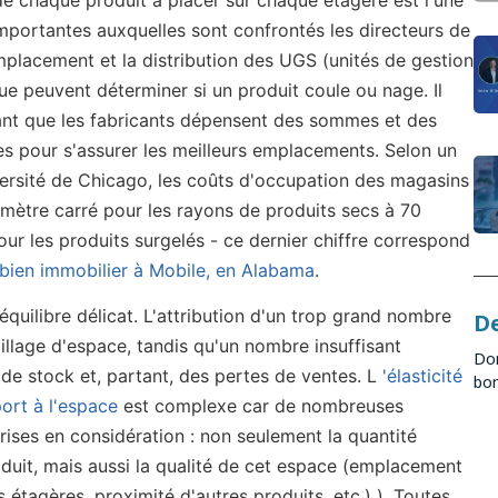
importantes auxquelles sont confrontés les directeurs de
mplacement et la distribution des UGS (unités de gestion
e peuvent déterminer si un produit coule ou nage. Il
ant que les fabricants dépensent des sommes et des
s pour s'assurer les meilleurs emplacements. Selon un
versité de Chicago, les coûts d'occupation des magasins
e mètre carré pour les rayons de produits secs à 70
our les produits surgelés - ce dernier chiffre correspond
 bien immobilier à Mobile, en Alabama
.
d'équilibre délicat. L'attribution d'un trop grand nombre
D
illage d'espace, tandis qu'un nombre insuffisant
Don
 de stock et, partant, des pertes de ventes. L
'élasticité
bon
ort à l'espace
est complexe car de nombreuses
rises en considération : non seulement la quantité
duit, mais aussi la qualité de cet espace (emplacement
étagères, proximité d'autres produits, etc.) ). Toutes