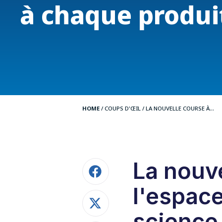
à chaque produi
HOME
/
COUPS D'ŒIL
/
LA NOUVELLE COURSE À...
La nouve
l'espac
science