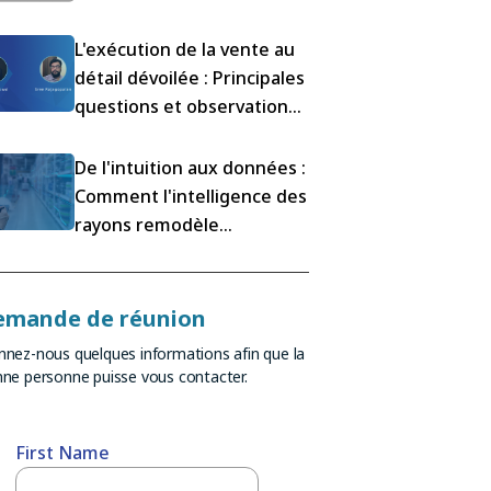
L'exécution de la vente au
détail dévoilée : Principales
questions et observations
issues de notre webinaire
Mondelez
De l'intuition aux données :
Comment l'intelligence des
rayons remodèle
l'exécution de la vente au
détail
emande de réunion
nez-nous quelques informations afin que la
ne personne puisse vous contacter.