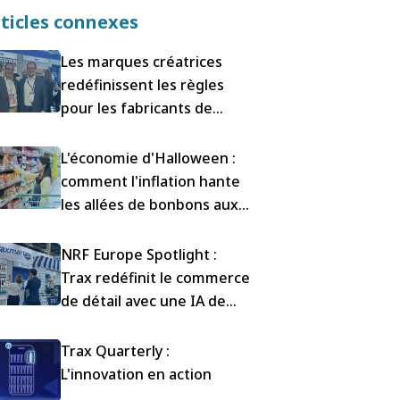
ticles connexes
Les marques créatrices
redéfinissent les règles
pour les fabricants de
produits de grande
consommation
L'économie d'Halloween :
comment l'inflation hante
les allées de bonbons aux
États-Unis
NRF Europe Spotlight :
Trax redéfinit le commerce
de détail avec une IA de
pointe
Trax Quarterly :
L'innovation en action