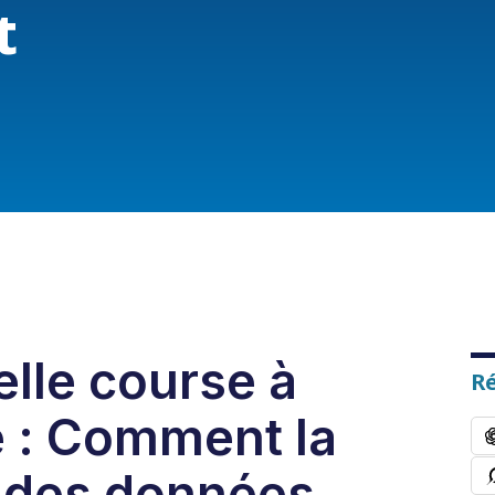
t
lle course à
R
e : Comment la
 des données