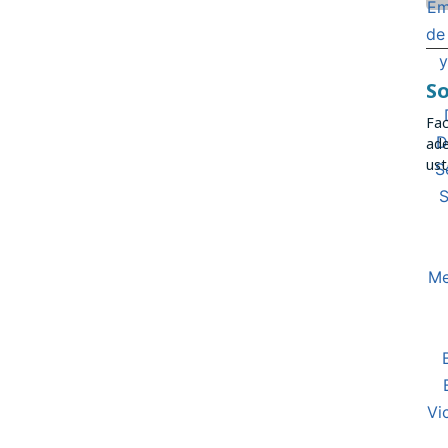
So
Fac
ade
ust