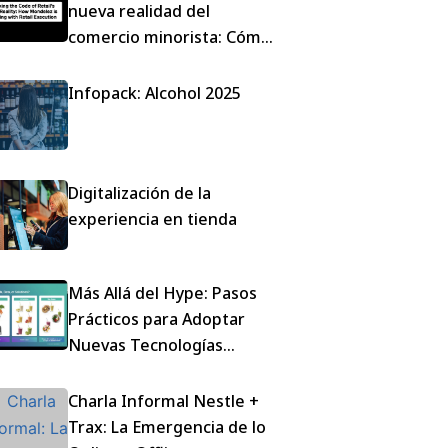
nueva realidad del
comercio minorista: Cómo
Mondelez está ganando
con la ejecución
Infopack: Alcohol 2025
Digitalización de la
experiencia en tienda
Más Allá del Hype: Pasos
Prácticos para Adoptar
Nuevas Tecnologías
Minoristas
Charla Informal Nestle +
Trax: La Emergencia de lo