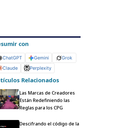
esumir con
ChatGPT
Gemini
Grok
Claude
Perplexity
tículos Relacionados
Las Marcas de Creadores
Están Redefiniendo las
Reglas para los CPG
Descifrando el código de la