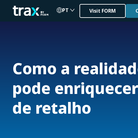
PT
Visit FORM
Como a realida
pode enriquecer
de retalho