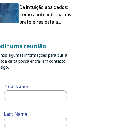
Mondelez
Da intuição aos dados:
Como a inteligência nas
prateleiras está a
remodelar a execução do
retalho
dir uma reunião
nos algumas informações para que a
soa certa possa entrar em contacto
sigo.