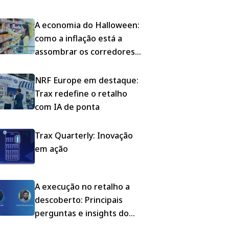
consumo embalados
A economia do Halloween:
como a inflação está a
assombrar os corredores
de doces da América
NRF Europe em destaque:
Trax redefine o retalho
com IA de ponta
Trax Quarterly: Inovação
em ação
A execução no retalho a
descoberto: Principais
perguntas e insights do
nosso webinar sobre a