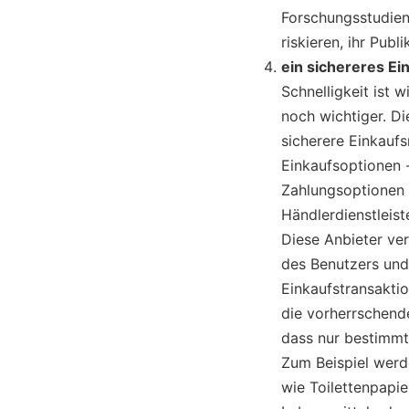
Forschungsstudien 
riskieren, ihr Pub
ein sichereres Ei
Schnelligkeit ist 
noch wichtiger. Di
sicherere Einkauf
Einkaufsoptionen 
Zahlungsoptionen 
Händlerdienstleis
Diese Anbieter ve
des Benutzers und
Einkaufstransakti
die vorherrschende
dass nur bestimmt
Zum Beispiel werd
wie Toilettenpapie