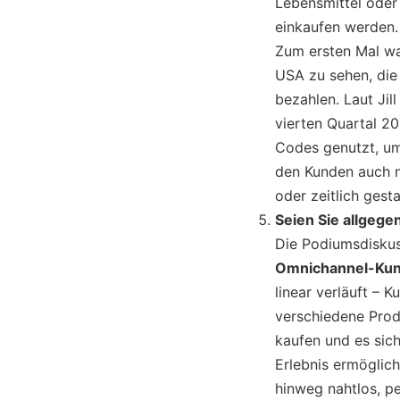
Lebensmittel oder 
einkaufen werden.
Zum ersten Mal wa
USA zu sehen, die
bezahlen. Laut Jil
vierten Quartal 2
Codes genutzt, um
den Kunden auch n
oder zeitlich gest
Seien Sie allgeg
Die Podiumsdiskus
Omnichannel-Ku
linear verläuft –
verschiedene Prod
kaufen und es sich
Erlebnis ermöglich
hinweg nahtlos, pe