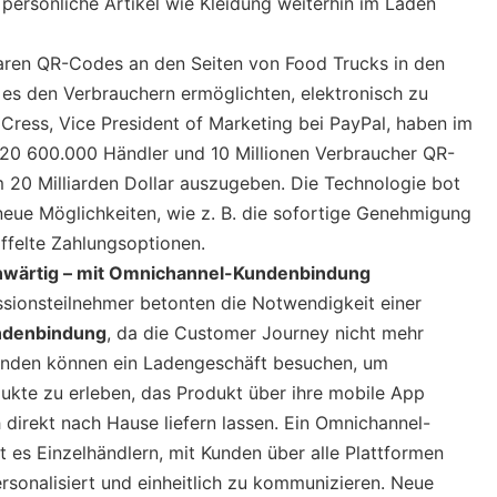
persönliche Artikel wie Kleidung weiterhin im Laden
ren QR-Codes an den Seiten von Food Trucks in den
 es den Verbrauchern ermöglichten, elektronisch zu
l Cress, Vice President of Marketing bei PayPal, haben im
020 600.000 Händler und 10 Millionen Verbraucher QR-
 20 Milliarden Dollar auszugeben. Die Technologie bot
eue Möglichkeiten, wie z. B. die sofortige Genehmigung
affelte Zahlungsoptionen.
enwärtig – mit Omnichannel-Kundenbindung
sionsteilnehmer betonten die Notwendigkeit einer
ndenbindung
, da die Customer Journey nicht mehr
 Kunden können ein Ladengeschäft besuchen, um
ukte zu erleben, das Produkt über ihre mobile App
 direkt nach Hause liefern lassen. Ein Omnichannel-
t es Einzelhändlern, mit Kunden über alle Plattformen
rsonalisiert und einheitlich zu kommunizieren. Neue