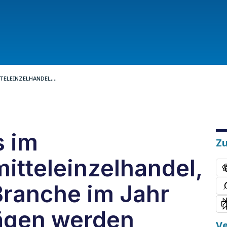
TELEINZELHANDEL,...
s im
Z
itteleinzelhandel,
Branche im Jahr
ägen werden
V