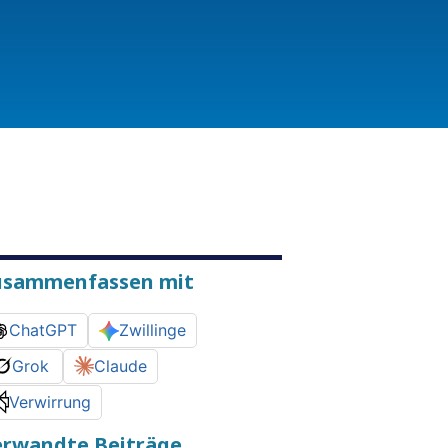
usammenfassen mit
ChatGPT
Zwillinge
Grok
Claude
Verwirrung
erwandte Beiträge