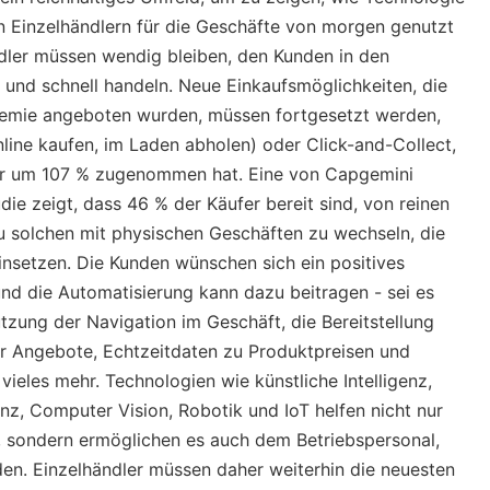
n Einzelhändlern für die Geschäfte von morgen genutzt
dler müssen wendig bleiben, den Kunden in den
n und schnell handeln. Neue Einkaufsmöglichkeiten, die
emie angeboten wurden, müssen fortgesetzt werden,
nline kaufen, im Laden abholen) oder Click-and-Collect,
hr um 107 % zugenommen hat. Eine von Capgemini
udie zeigt, dass 46 % der Käufer bereit sind, von reinen
u solchen mit physischen Geschäften zu wechseln, die
insetzen. Die Kunden wünschen sich ein positives
und die Automatisierung kann dazu beitragen - sei es
tzung der Navigation im Geschäft, die Bereitstellung
 Angebote, Echtzeitdaten zu Produktpreisen und
vieles mehr. Technologien wie künstliche Intelligenz,
genz, Computer Vision, Robotik und IoT helfen nicht nur
, sondern ermöglichen es auch dem Betriebspersonal,
den. Einzelhändler müssen daher weiterhin die neuesten