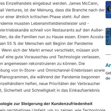
es Einzelhandels eingebaut werden. James McCann,
il Ventures, ist der Meinung, dass die Branche nach der
r einer ähnlich kritischen Phase steht: Auf dem
demie mussten Lebensmitteldienstleister und -
 Vertriebskanäle schnell von Restaurants auf den Außer-
len, da die Familien nun zu Hause essen. Einem Acosta-
ssen 55 % der Menschen seit Beginn der Pandemie
. Wenn sich der Markt erneut verschiebt, müssen sich
auf eine gute Vorausschau und Technologie verlassen,
ten angemessen rekonstruieren zu können. Die
An
obung von In-Store- und Omnichannel-Erlebnissen sowie
Geb
 Planogrammen, die während der Pandemie begonnen
die
nzelhändlern helfen, neue Prioritäten der Verbraucher
, Sicherheit und Schnelligkeit in das Einkaufserlebnis
nologie zur Steigerung der Kundenzufriedenheit
ein reichhaltiges Umfeld, um zu zeigen, wie Technologie