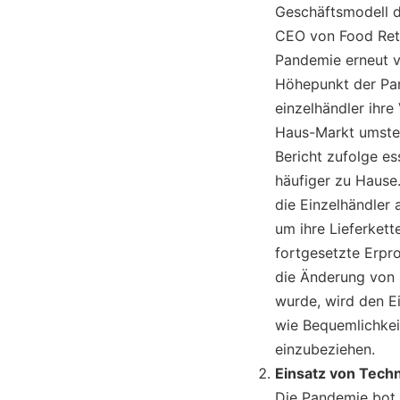
Geschäftsmodell d
CEO von Food Reta
Pandemie erneut vo
Höhepunkt der Pan
einzelhändler ihre
Haus-Markt umstel
Bericht zufolge e
häufiger zu Hause
die Einzelhändler 
um ihre Lieferket
fortgesetzte Erpr
die Änderung von
wurde, wird den Ei
wie Bequemlichkeit
einzubeziehen.
Einsatz von Tech
Die Pandemie bot 