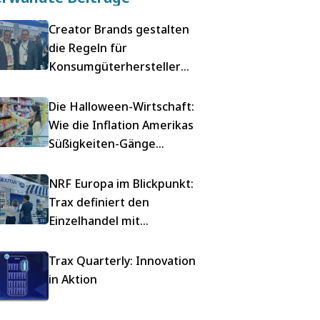
Creator Brands gestalten
die Regeln für
Konsumgüterhersteller
neu
Die Halloween-Wirtschaft:
Wie die Inflation Amerikas
Süßigkeiten-Gänge
heimsucht
NRF Europa im Blickpunkt:
Trax definiert den
Einzelhandel mit
modernster KI neu
Trax Quarterly: Innovation
in Aktion