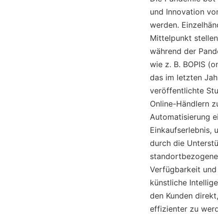
und Innovation vo
werden. Einzelhän
Mittelpunkt stelle
während der Pand
wie z. B. BOPIS (o
das im letzten Ja
veröffentlichte St
Online-Händlern z
Automatisierung e
Einkaufserlebnis, 
durch die Unterstü
standortbezogener
Verfügbarkeit und 
künstliche Intelli
den Kunden direkt
effizienter zu wer