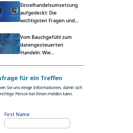
Einzelhandelsumsetzung
aufgedeckt: Die
wichtigsten Fragen und
Einblicke aus unserem
Mondelez-Webinar
Vom Bauchgefühl zum
datengesteuerten
Handeln: Wie
Regalintelligenz den
Einzelhandel umgestaltet
frage für ein Treffen
en Sie uns einige Informationen, damit sich
 richtige Person bei Ihnen melden kann.