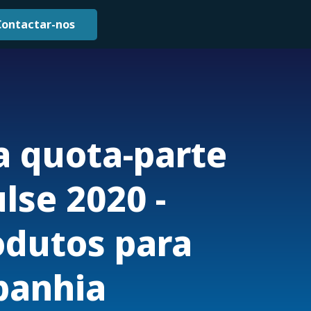
Contactar-nos
a quota-parte
lse 2020 -
odutos para
panhia