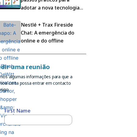
adotar a nova tecnologia
de retalho
Nestlé + Trax Fireside
Chat: A emergência do
online e do offline
dir uma reunião
nos algumas informações para que a
soa certa possa entrar em contacto
sigo.