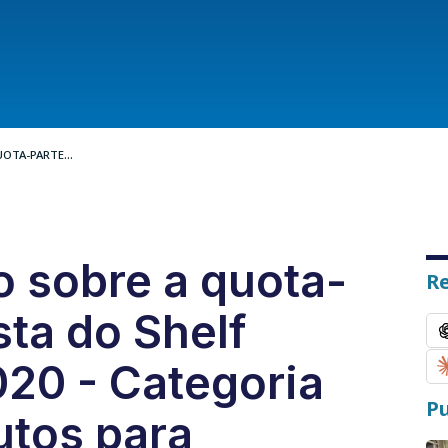
OTA-PARTE...
o sobre a quota-
R
sta do Shelf
020 - Categoria
Pu
utos para