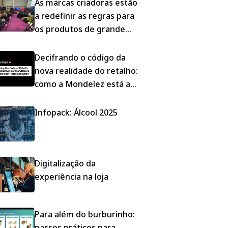
As marcas criadoras estão
a redefinir as regras para
os produtos de grande
consumo
Decifrando o código da
nova realidade do retalho:
como a Mondelez está a
vencer com a execução
Infopack: Álcool 2025
Digitalização da
experiência na loja
Para além do burburinho:
passos práticos para