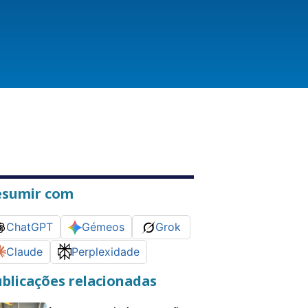
esumir com
ChatGPT
Gémeos
Grok
Claude
Perplexidade
blicações relacionadas