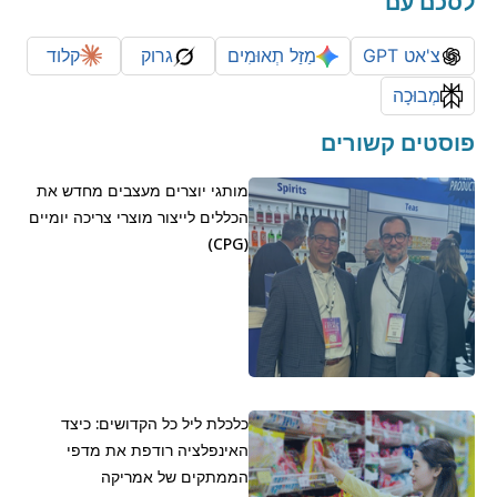
לסכם עם
צ'אט GPT
מַזַל תְאוּמִים
גרוק
קלוד
מְבוּכָה
פוסטים קשורים
מותגי יוצרים מעצבים מחדש את
הכללים לייצור מוצרי צריכה יומיים
(CPG)
כלכלת ליל כל הקדושים: כיצד
האינפלציה רודפת את מדפי
הממתקים של אמריקה