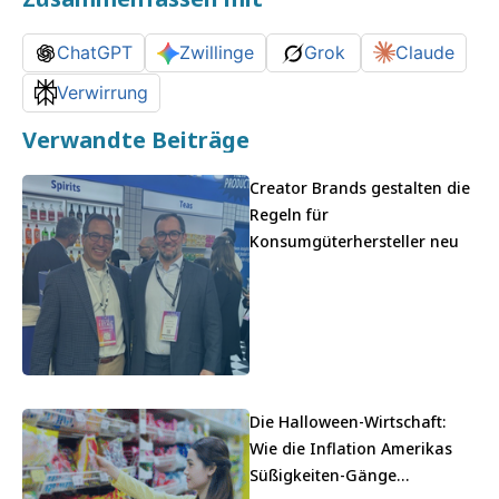
ChatGPT
Zwillinge
Grok
Claude
Verwirrung
Verwandte Beiträge
Creator Brands gestalten die
Regeln für
Konsumgüterhersteller neu
Die Halloween-Wirtschaft:
Wie die Inflation Amerikas
Süßigkeiten-Gänge