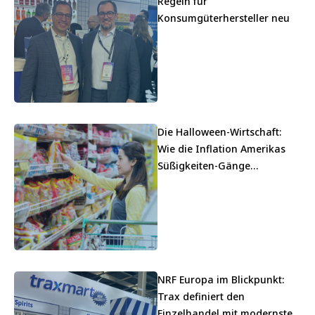
Regeln für
Konsumgüterhersteller neu
Die Halloween-Wirtschaft:
Wie die Inflation Amerikas
Süßigkeiten-Gänge
heimsucht
NRF Europa im Blickpunkt:
Trax definiert den
Einzelhandel mit modernster