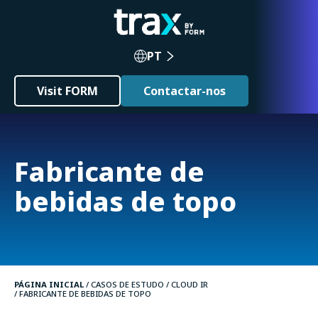
PT
Visit FORM
Contactar-nos
Fabricante de
bebidas de topo
PÁGINA INICIAL
/
CASOS DE ESTUDO
/
CLOUD IR
/ FABRICANTE DE BEBIDAS DE TOPO